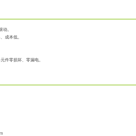
滚动。
单、成本低。
器元件零损坏、零漏电。
mm