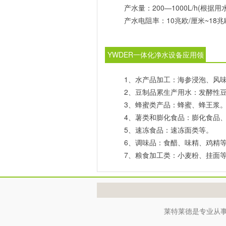
产水量：200—1000L/h(根据
产水电阻率：10兆欧/厘米~18兆
YWDER一体化净水设备应用领
域
1、水产品加工：海参浸泡、风
2、豆制品累生产用水：发酵性
3、蜂蜜类产品：蜂蜜、蜂王浆
4、薯类和膨化食品：膨化食品
5、速冻食品：速冻面类等。
6、调味品：食醋、味精、鸡精
7、粮食加工类：小麦粉、挂面
莱特莱德是专业从事