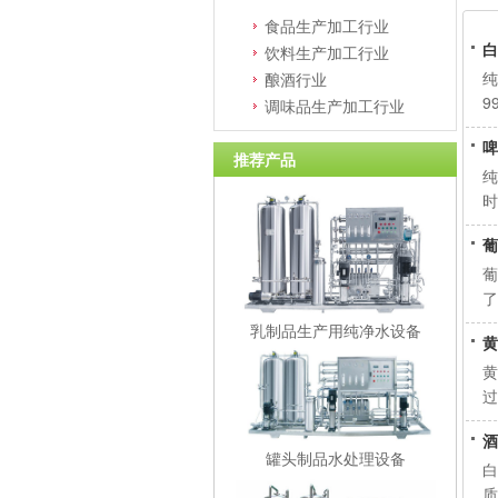
食品生产加工行业
白
饮料生产加工行业
纯
酿酒行业
9
调味品生产加工行业
啤
推荐产品
纯
时
的
葡
葡
了
乳制品生产用纯净水设备
黄
黄
过
酒
罐头制品水处理设备
白
质