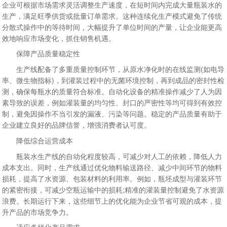
企业可根据市场需求灵活调整生产速度，在短时间内完成大量瓶装水的
生产，满足旺季供货或批量订单需求。这种连续化生产模式避免了传统
分散式操作中的等待时间，大幅提升了单位时间的产量，让企业能更高
效地响应市场变化，抓住销售机遇。​
保障产品质量稳定性​
生产线配备了多重质量控制环节，从原水净化时的在线监测(如电导
率、微生物指标)，到灌装过程中的无菌环境控制，再到成品的密封性检
测，确保每瓶水的质量符合标准。自动化设备的精准操作减少了人为因
素导致的误差，例如灌装量的均匀性、封口的严密性等均可得到有效控
制，避免因操作不当引发的漏液、污染等问题。稳定的产品质量有助于
企业建立良好的品牌信誉，增强消费者认可度。​
降低综合运营成本​
瓶装水生产线的自动化程度较高，可减少对人工的依赖，降低人力
成本支出。同时，生产线通过优化物料输送路径、减少中间环节的物料
损耗，提高了水资源、包装材料的利用率。例如，瓶坯成型与灌装环节
的紧密衔接，可减少空瓶运输中的损耗;精准的灌装量控制避免了水资源
浪费。长期运行下来，这些细节上的优化能为企业节省可观的成本，提
升产品的市场竞争力。​