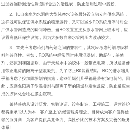
过滤器漏砂漏活性炭;选择合适的活性炭，防止使用过程中脱粉。
2、以自来水为水源的大型纯净水设备最好设立独立的供水系统，
这样既可以保证供水系统的稳定运行，又可以减少RO系统启停时对全
厂供水管网造成的瞬间冲击。当RO装置直接从原水管网上取水时，应
设置高低压保护设施，因为大多数自来水管网压力波动较大。
3、首先应考虑药剂与药剂之间的兼容性，其次应考虑药剂与膜材
料的兼容性。例如，RO系统中经常同时使用混凝剂，助凝剂，杀菌
剂，还原剂和阻垢剂。由于天然水中的胶体一般带负电荷，所以通常使
用带正电荷的阳离子型混凝剂。为了防止R0装置结垢，RO的进水端几
乎都考虑了投加阻垢剂的措施，这些阻垢剂几乎都是带有负电荷的。因
此，应避免阳离子型混凝剂与阴离子型的阻垢剂发生反应，防止反应生
成的胶体化合物在膜面沉积。
莱特莱德从设计研发、实验论证、设备制造、工程施工、运营维护
都将秉承"以人为本，客户至上"的经营服务理念。目标成为客户值得信
赖的服务商，为客户提供具竞争力、高性价比的技术方案及完善的服务
体系!